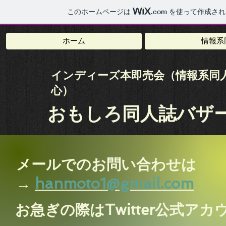
このホームページは
.com
を使って作成され
ホーム
情報系
​インディーズ本即売会（情報系同
心）
おもしろ同人誌バザ
​​​​メールでのお問い合わせは
→
hanmoto1@gmail.com
​​​​お急ぎの際はTwitter公式