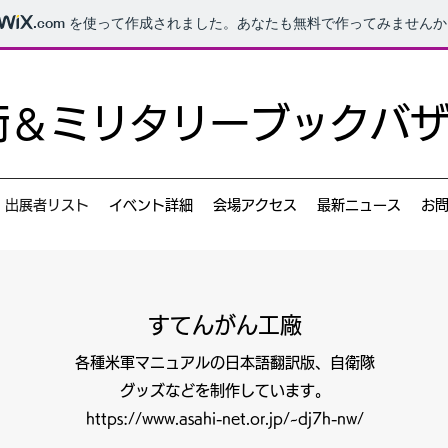
.com
を使って作成されました。あなたも無料で作ってみませんか
防衛＆ミリタリーブックバ
出展者リスト
イベント詳細
会場アクセス
最新ニュース
お
すてんがん工廠
各種米軍マニュアルの日本語翻訳版、自衛隊
グッズなどを制作しています。
https://
www.asahi-net.or.jp
/~dj7h-nw/